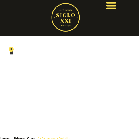
0
Inicio
/
Ribeira Sacra
/ Guímaro Godello