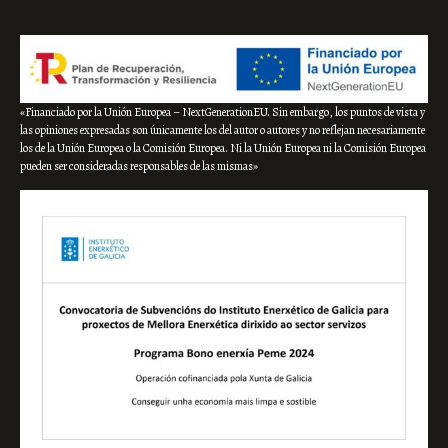
«Financiado por la Unión Europea – NextGenerationEU. Sin embargo, los puntos de vista y
las opiniones expresadas son únicamente los del autor o autores y no reflejan necesariamente
los de la Unión Europea o la Comisión Europea. Ni la Unión Europea ni la Comisión Europea
pueden ser consideradas responsables de las mismas»